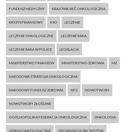
FUNDUSZ MEDYCZNY
KRAJOWA SIEĆ ONKOLOGICZNA
KRYZYS FINANSOWY
KSO
LECZENIE
LECZENIE ONKOLOGICZNE
LECZENIE RAKA
LECZENIE RAKA W POLSCE
LEGISLACJA
MINISTERSTWO FINANSÓW
MINISTERSTWO ZDROWIA
MZ
NARODOWA STRATEGIA ONKOLOGICZNA
NARODOWY FUNDUSZ ZDROWIA
NFZ
NOWOTWORY
NOWOTWORY ZŁOŚLIWE
OGÓLNOPOLSKA FEDERACJA ONKOLOGICZNA
ONKOLOGIA
OPIEKA ONKOLOGICZNA
ORGANIZACJE PACJENTÓW