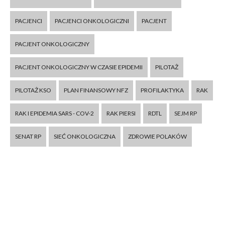
PACJENCI
PACJENCI ONKOLOGICZNI
PACJENT
PACJENT ONKOLOGICZNY
PACJENT ONKOLOGICZNY W CZASIE EPIDEMII
PILOTAŻ
PILOTAŻ KSO
PLAN FINANSOWY NFZ
PROFILAKTYKA
RAK
RAK I EPIDEMIA SARS - COV-2
RAK PIERSI
RDTL
SEJM RP
SENAT RP
SIEĆ ONKOLOGICZNA
ZDROWIE POLAKÓW