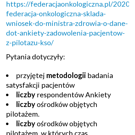
https://federacjaonkologiczna.pl/2020/
federacja-onkologiczna-sklada-
wniosek-do-ministra-zdrowia-o-dane-
dot-ankiety-zadowolenia-pacjentow-
z-pilotazu-kso/
Pytania dotyczyły:
przyjętej
metodologii
badania
satysfakcji pacjentów
liczby
respondentów Ankiety
liczby
ośrodków objętych
pilotażem.
liczby
ośrodków objętych
pilotażem, w których czas