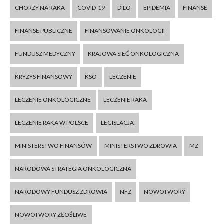
CHORZY NA RAKA
COVID-19
DILO
EPIDEMIA
FINANSE
FINANSE PUBLICZNE
FINANSOWANIE ONKOLOGII
FUNDUSZ MEDYCZNY
KRAJOWA SIEĆ ONKOLOGICZNA
KRYZYS FINANSOWY
KSO
LECZENIE
LECZENIE ONKOLOGICZNE
LECZENIE RAKA
LECZENIE RAKA W POLSCE
LEGISLACJA
MINISTERSTWO FINANSÓW
MINISTERSTWO ZDROWIA
MZ
NARODOWA STRATEGIA ONKOLOGICZNA
NARODOWY FUNDUSZ ZDROWIA
NFZ
NOWOTWORY
NOWOTWORY ZŁOŚLIWE