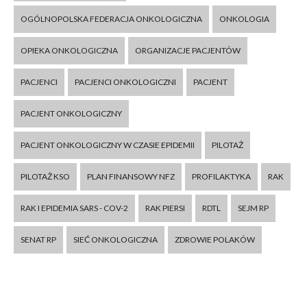
OGÓLNOPOLSKA FEDERACJA ONKOLOGICZNA
ONKOLOGIA
OPIEKA ONKOLOGICZNA
ORGANIZACJE PACJENTÓW
PACJENCI
PACJENCI ONKOLOGICZNI
PACJENT
PACJENT ONKOLOGICZNY
PACJENT ONKOLOGICZNY W CZASIE EPIDEMII
PILOTAŻ
PILOTAŻ KSO
PLAN FINANSOWY NFZ
PROFILAKTYKA
RAK
RAK I EPIDEMIA SARS - COV-2
RAK PIERSI
RDTL
SEJM RP
SENAT RP
SIEĆ ONKOLOGICZNA
ZDROWIE POLAKÓW