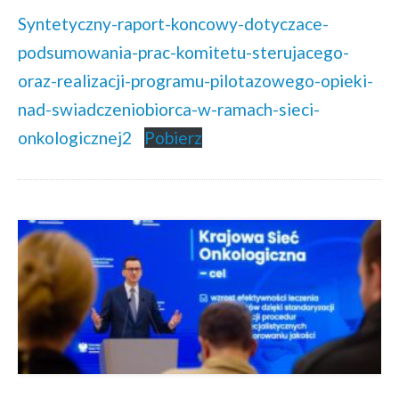
Syntetyczny-raport-koncowy-dotyczace-
podsumowania-prac-komitetu-sterujacego-
oraz-realizacji-programu-pilotazowego-opieki-
nad-swiadczeniobiorca-w-ramach-sieci-
onkologicznej2
Pobierz